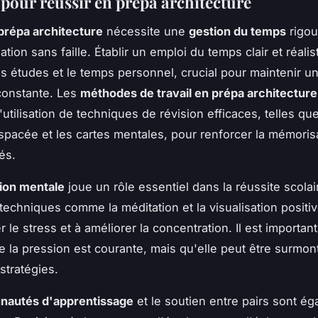
 pour réussir en prépa architecture
prépa architecture
nécessite une
gestion du temps
rigou
tion sans faille. Établir un emploi du temps clair et réalis
les études et le temps personnel, crucial pour maintenir u
constante. Les
méthodes de travail en prépa architecture
utilisation de techniques de révision efficaces, telles que
espacée et les cartes mentales, pour renforcer la mémoris
és.
ion mentale
joue un rôle essentiel dans la réussite scolai
techniques comme la méditation et la visualisation positi
r le stress et à améliorer la concentration. Il est importan
e la pression est courante, mais qu'elle peut être surmo
stratégies.
autés d'apprentissage
et le soutien entre pairs sont é