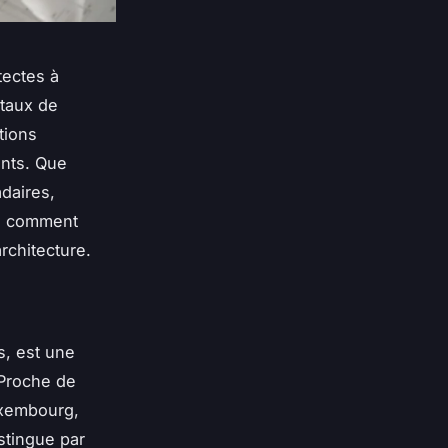
tectes à
 taux de
tions
ents. Que
daires,
ez comment
rchitecture.
s, est une
 Proche de
uxembourg,
istingue par