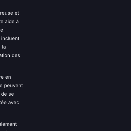
reuse et
te aide à
ne
incluent
 la
ation des
re en
ve peuvent
t de se
ntée avec
galement