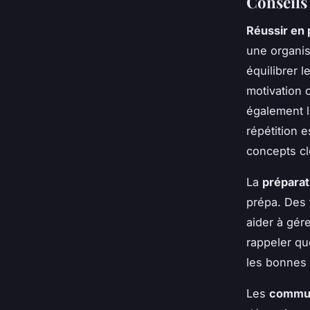
Conseils
Réussir en 
une organisa
équilibrer 
motivation 
également l'
répétition 
concepts cl
La
préparat
prépa. Des 
aider à gére
rappeler qu
les bonnes 
Les
commun