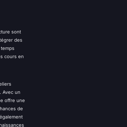
ture sont
tégrer des
à temps
es cours en
liers
e. Avec un
e offre une
chances de
 également
nnaissances