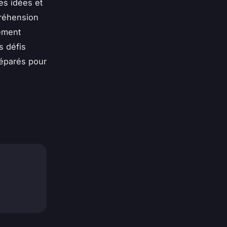
es idées et
préhension
nement
s défis
réparés pour