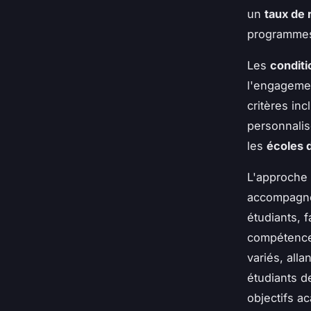
un
taux de 
programme
Les
conditi
l'engagemen
critères in
personnalis
les
écoles 
L'approche 
accompagnem
étudiants, 
compétence
variés, all
étudiants d
objectifs a