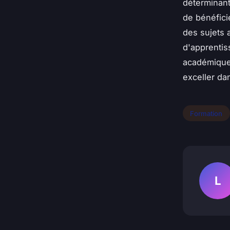
déterminant
de bénéfici
des sujets 
d'apprentis
académiques
exceller da
Formation
L