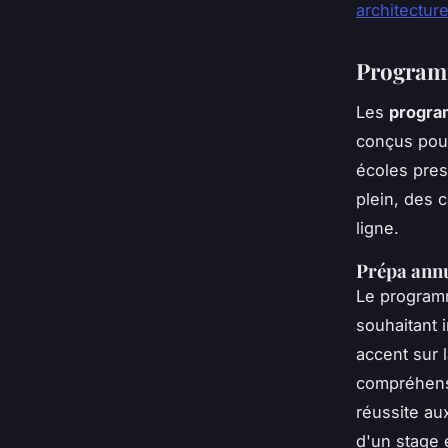
architecture
Programm
Les
progra
conçus pour
écoles pres
plein, des 
ligne.
Prépa annu
Le progra
souhaitant 
accent sur 
compréhensi
réussite au
d'un stage 