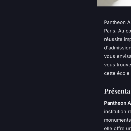
Pantheon Ar
Paris. Au c
réussite im
d'admission
vous envis
vous trouve
cette école 
Présenta
Pantheon A
institution
monuments 
elle offre u