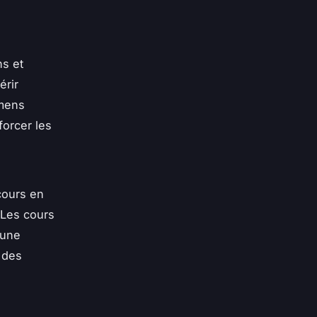
s et
érir
amens
forcer les
cours en
 Les cours
 une
t des