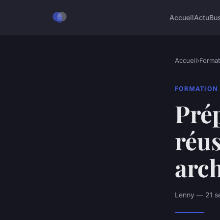
Accueil
Actu
Bu
Accueil
›
Format
FORMATION
Prép
réus
arch
Lenny — 21 s