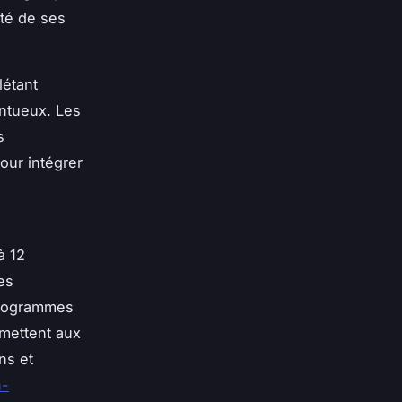
ité de ses
létant
entueux. Les
s
our intégrer
à 12
es
programmes
rmettent aux
ns et
n-