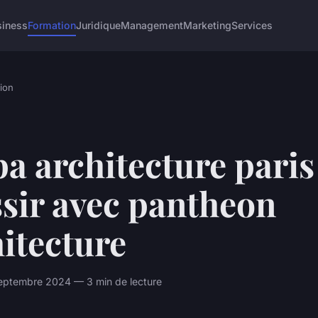
siness
Formation
Juridique
Management
Marketing
Services
ion
a architecture paris 
sir avec pantheon
itecture
eptembre 2024 — 3 min de lecture