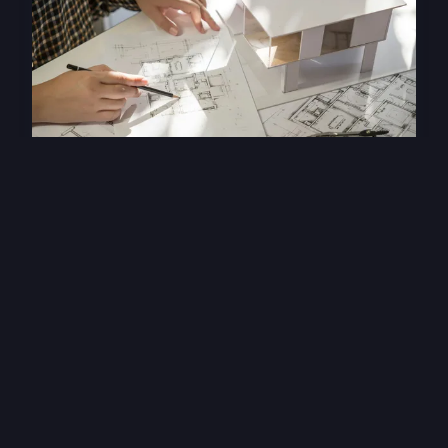
Prépa architecture paris :
réussir avec pantheon
architecture
Pantheon Architecture offre un cadre unique pour
les aspirants architectes à Paris. Au cœur de la
capitale, cet établissement se distingue par ses
tau...
21 septembre 2024
3 min de lecture →